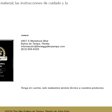
 material, las instrucciones de cuidado y la 
Contacto
4907 S Westshore Blvd
Bahía de Tampa, Florida
Información@thewiggallerytampa.com
(813) 906-6328
Tenga en cuenta: solo realizamos servicio técnico a nuestros productos.
©2024 The Wig Gallery de Tampa. Diseño de
John Fabi