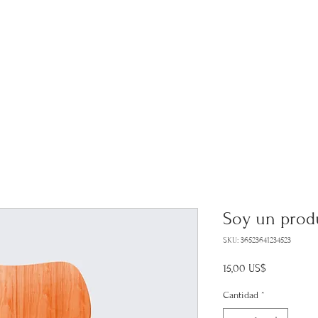
About Us
Services
Planes de pago
Testimonials
Ga
Soy un prod
SKU: 36523641234523
Precio
15,00 US$
Cantidad
*